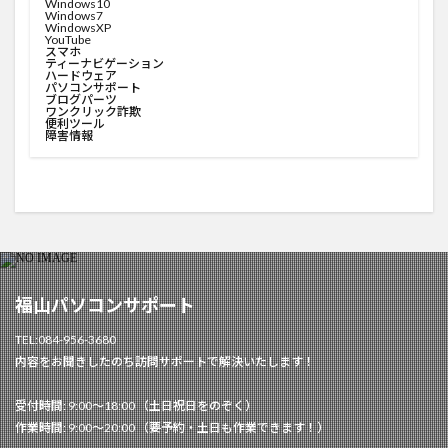
Windows10
Windows7
WindowsXP
YouTube
スマホ
ティーナビゲーション
ハードウェア
パソコンサポート
ブログパーツ
ワンクリック詐欺
便利ツール
障害情報
福山パソコンサポート
TEL:084-956-3680
内容をお聞きしたのち訪問サポートで解決いたします！
受付時間: 9:00～18:00 （土日祝日をのぞく）
作業時間: 9:00～20:00 （要予約・土日も作業できます！）